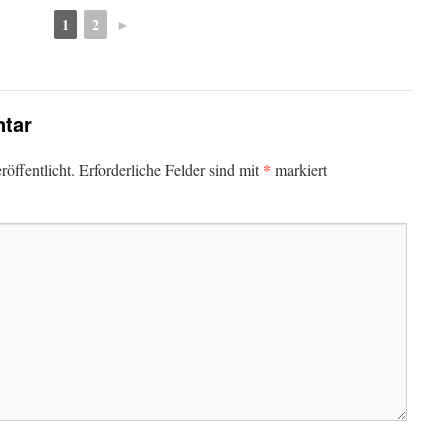
1
2
►
tar
*
öffentlicht.
Erforderliche Felder sind mit
markiert