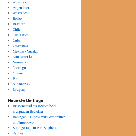
Allgemein
Argentinien
Australien
Belize
Brasilien
Chile
Costa Rica
Cuba
Guatemala
Mexiko / Yucatan
Mittelamerika
Neuseeland
Nicaragua
Ozeanien
Peru
Südamerika
Uruguay
Neueste Beiträge
Brisbane und ein Besuch beim
aschgrauen Beuteltier
Bellingen – Hippie Wild West mitten
im Nirgendwo
Sonnige Tage in Port Stephens
Sydney