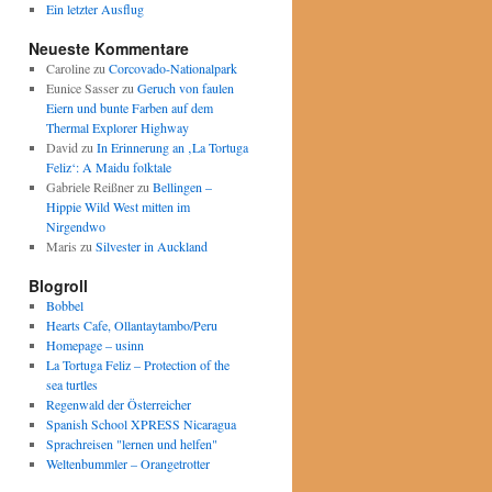
Ein letzter Ausflug
Neueste Kommentare
Caroline
zu
Corcovado-Nationalpark
Eunice Sasser
zu
Geruch von faulen
Eiern und bunte Farben auf dem
Thermal Explorer Highway
David
zu
In Erinnerung an ‚La Tortuga
Feliz‘: A Maidu folktale
Gabriele Reißner
zu
Bellingen –
Hippie Wild West mitten im
Nirgendwo
Maris
zu
Silvester in Auckland
Blogroll
Bobbel
Hearts Cafe, Ollantaytambo/Peru
Homepage – usinn
La Tortuga Feliz – Protection of the
sea turtles
Regenwald der Österreicher
Spanish School XPRESS Nicaragua
Sprachreisen "lernen und helfen"
Weltenbummler – Orangetrotter