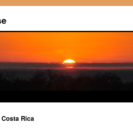
se
 Costa Rica
[SHOW AS SLI­DE­SHOW]