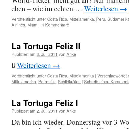
World-Ticket‘ nicht gut an? Nur manc
eben – wie im echten …
Weiterlesen
→
Veröffentlicht unter
Costa Rica
,
Mittelamerika
,
Peru
,
Südamerik
Airlines
,
Miami
|
4 Kommentare
La Tortuga Feliz II
Publiziert am
3. Juli 2011
von
Anke
ß
Weiterlesen
→
Veröffentlicht unter
Costa Rica
,
Mittelamerika
|
Verschlagwortet 
Mittelamerika
,
Patrouille
,
Schildkröten
|
Schreib einen Komment
La Tortuga Feliz I
Publiziert am
2. Juli 2011
von
Anke
Da bin ich wieder. Donnerstag vor 3 W