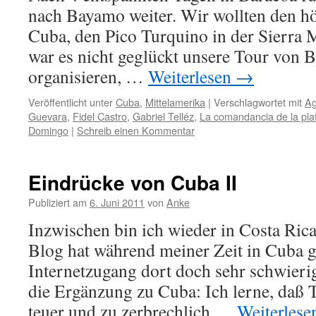
nach Bayamo weiter. Wir wollten den h
Cuba, den Pico Turquino in der Sierra M
war es nicht geglückt unsere Tour von B
organisieren, …
Weiterlesen
→
Veröffentlicht unter
Cuba
,
Mittelamerika
|
Verschlagwortet mit
Ag
Guevara
,
Fidel Castro
,
Gabriel Telléz
,
La comandancia de la pla
Domingo
|
Schreib einen Kommentar
Eindrücke von Cuba II
Publiziert am
6. Juni 2011
von
Anke
Inzwischen bin ich wieder in Costa Ri
Blog hat während meiner Zeit in Cuba ge
Internetzugang dort doch sehr schwierig
die Ergänzung zu Cuba: Ich lerne, daß 
teuer und zu zerbrechlich …
Weiterles