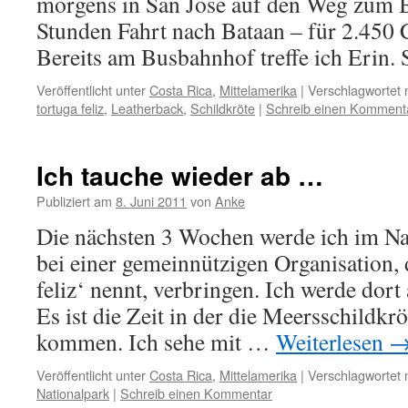
morgens in San Jose auf den Weg zum 
Stunden Fahrt nach Bataan – für 2.450 
Bereits am Busbahnhof treffe ich Erin.
Veröffentlicht unter
Costa Rica
,
Mittelamerika
|
Verschlagwortet 
tortuga feliz
,
Leatherback
,
Schildkröte
|
Schreib einen Komment
Ich tauche wieder ab …
Publiziert am
8. Juni 2011
von
Anke
Die nächsten 3 Wochen werde ich im Na
bei einer gemeinnützigen Organisation, d
feliz‘ nennt, verbringen. Ich werde dort 
Es ist die Zeit in der die Meersschildkr
kommen. Ich sehe mit …
Weiterlesen
Veröffentlicht unter
Costa Rica
,
Mittelamerika
|
Verschlagwortet 
Nationalpark
|
Schreib einen Kommentar