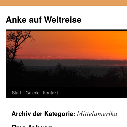
Anke auf Weltreise
Start
Galerie
Kontakt
Zum
Inhalt
Mittelamerika
Archiv der Kategorie:
springen