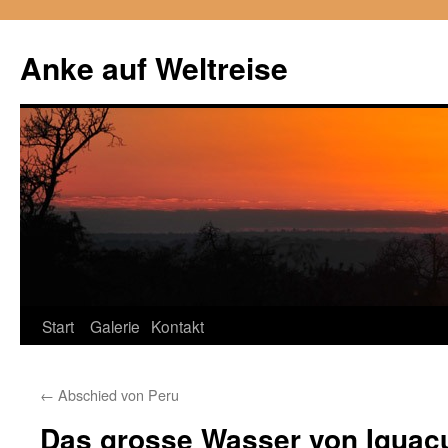
Anke auf Weltreise
Start
Galerie
Kontakt
Zum
Inhalt
←
Abschied von Peru
springen
Das grosse Wasser von Iguaç