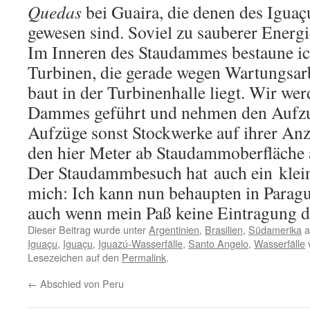
Que­das
bei Guai­ra, die denen des Iguaçu 
ge­we­sen sind. So­viel zu sau­be­rer En­er­gi
Im In­ne­ren des Stau­dam­mes be­stau­ne ic
Tur­bi­nen, die ge­ra­de wegen War­tungs­ar­b
baut in der Tur­bi­nen­hal­le liegt. Wir wer
Dam­mes ge­führt und neh­men den Auf­zug
Auf­zü­ge sonst Stock­wer­ke auf ihrer An­ze
den hier Meter ab Stau­dam­mo­ber­flä­che a
Der Stau­damm­be­such hat auch ein klei­
mich: Ich kann nun be­haup­ten in Pa­ra­gu
auch wenn mein Paß keine Ein­tra­gung des
Dieser Beitrag wurde unter
Argentinien
,
Brasilien
,
Südamerika
a
Iguaçu
,
Iguaçu
,
Iguazú-Wasserfälle
,
Santo Angelo
,
Wasserfälle
v
Lesezeichen auf den
Permalink
.
←
Abschied von Peru