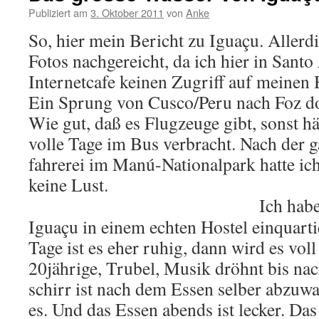
Publiziert am
3. Oktober 2011
von
Anke
So, hier mein Be­richt zu Iguaçu. Al­ler­d
Fotos nach­ge­reicht, da ich hier in Santo
In­ter­net­ca­fe kei­nen Zu­griff auf mei­nen 
Ein Sprung von Cusco/Peru nach Foz do I
Wie gut, daß es Flug­zeu­ge gibt, sonst hä
volle Tage im Bus ver­bracht. Nach der 
fah­re­rei im Manú-Na­tio­nal­park hatte ic
keine Lust.
Ich hab
Iguaçu in einem ech­ten Hos­tel ein­quar­ti
Tage ist es eher ruhig, dann wird es voll
20jäh­ri­ge, Tru­bel, Musik dröhnt bis n
schirr ist nach dem Essen sel­ber ab­zu­wa­
es. Und das Essen abends ist le­cker. Das 