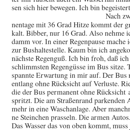
sen sich hier be­we­gen. Ich bin be­geis­ter
Nach zwe
nen­ta­ge mit 36 Grad Hitze kommt der 
kalt. Bib­ber, nur 16 Grad. Also nehme ic
damm vor. In einer Re­gen­pau­se mache
zur Bus­hal­te­stel­le. Kaum bin ich an­g
nächs­te Re­gen­guß. Ich bin froh, daß ic
schlimms­ten Re­gen­güs­se im Bus sitze. 
spann­te Er­war­tung in mir auf. Der Bus 
ent­lang ohne Rück­sicht auf Ver­lus­te. Rie
die der Bus per­ma­nent ohne Rück­sicht 
spritzt. Die am Stra­ßen­rand par­ken­den
mehr in eine Wasch­an­la­ge. Aber manch­
ne Stein­chen pras­seln. Die armen Autos
Das Was­ser das von oben kommt, muss ja