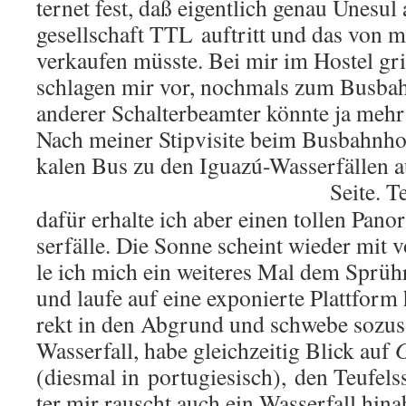
ter­net fest, daß ei­gent­lich genau Une­su
ge­sell­schaft TTL auf­tritt und das von mi
ver­kau­fen müss­te. Bei mir im Hos­tel gr
schla­gen mir vor, noch­mals zum Bus­ba
an­de­rer Schal­ter­be­am­ter könn­te ja mehr
Nach mei­ner Stip­vi­si­te beim Bus­bahn­h
ka­len Bus zu den Iguazú-Was­ser­fäl­len auf
Seite. Te
dafür er­hal­te ich aber einen tol­len Pan­
ser­fäl­le. Die Sonne scheint wie­der mit v
le ich mich ein wei­te­res Mal dem Sprüh­re
und laufe auf eine ex­po­nier­te Platt­form 
rekt in den Ab­grund und schwe­be so­zu
Was­ser­fall, habe gleich­zei­tig Blick auf
G
(dies­mal in por­tu­gie­sisch), den Teu­fe
ter mir rauscht auch ein Was­ser­fall hin