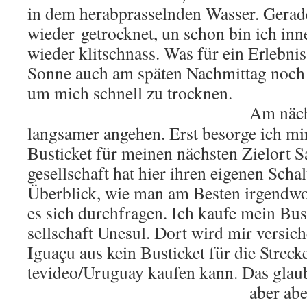
in dem her­ab­pras­seln­den Was­ser. Ge­ra
wie­der ge­trock­net, un schon bin ich in­
wie­der klitsch­nass. Was für ein Er­leb­n
Sonne auch am spä­ten Nach­mit­tag noch 
um mich schnell zu trock­nen.
Am nächs
lang­sa­mer an­ge­hen. Erst be­sor­ge ich 
Busti­cket für mei­nen nächs­ten Ziel­ort 
ge­sell­schaft hat hier ihren ei­ge­nen Schal
Über­blick, wie man am Bes­ten ir­gend­w
es sich durch­fra­gen. Ich kaufe mein Bust
sell­schaft Une­sul. Dort wird mir ver­si­
Iguaçu aus kein Busti­cket für die Stre­c
te­vi­deo/Uru­gu­ay kau­fen kann. Das glau­b
aber
abe