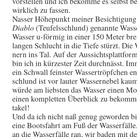
vor­stel­len und ich be­kom­me es selbst b
wirk­lich zu fas­sen.
Nas­ser Hö­he­punkt mei­ner Be­sich­ti­gung
Dia­blo
(Teu­fels­schlund) ge­nann­te Was­se
Was­ser u-för­mig in einer 150 Meter bre
lan­gen Schlucht in die Tiefe stürzt. Die
nern ins Tal. Auf der Aus­sichts­platt­for
bin ich in kür­zes­ter Zeit durch­nässt. 
ein Schwall feins­ter Was­ser­tröpf­chen en
schlund ist vor lau­ter Was­ser­ne­bel kaum
würde am liebs­ten das Was­ser einen Mo­
einen kom­plet­ten Über­blick zu be­kom­
ta­kel!
Und da ich nicht naß genug ge­wor­den b
eine Boots­fahrt am Fuß der Was­ser­fäl­le
an die Was­ser­fäl­le ran, wir baden mit d