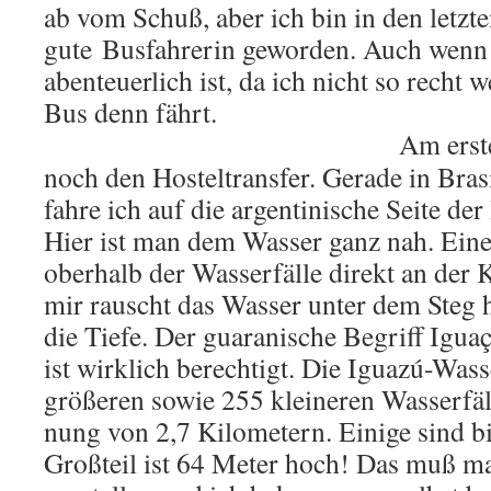
ab vom Schuß, aber ich bin in den letz­t
gute Bus­fah­re­rin ge­wor­den. Auch wen
aben­teu­er­lich ist, da ich nicht so recht 
Bus denn fährt.
Am ers­
noch den Hos­tel­trans­fer. Ge­ra­de in Bra­s
fahre ich auf die ar­gen­ti­ni­sche Seite der
Hier ist man dem Was­ser ganz nah. Eine
ober­halb der Was­ser­fäl­le di­rekt an der
mir rauscht das Was­ser unter dem Steg h
die Tiefe. Der gua­ra­ni­sche Be­griff Igua
ist wirk­lich be­rech­tigt. Die Iguazú-Was­se
grö­ße­ren sowie 255 klei­ne­ren Was­ser­fä
nung von 2,7 Ki­lo­me­tern. Ei­ni­ge sind 
Groß­teil ist 64 Meter hoch! Das muß ma