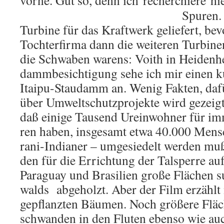
vorne. Gut so, denn ich re­cher­chie­re hi
Spu­ren.
Tur­bi­ne für das Kraft­werk ge­lie­fert, bevo
Toch­ter­fir­ma dann die wei­te­ren Tur­bi­n
die Schwa­ben wa­rens: Voith in Hei­den­
damm­be­sich­ti­gung sehe ich mir einen 
Itai­pu-Stau­damm an. Wenig Fak­ten, dafü
über Um­welt­schutz­pro­jek­te wird ge­zei
daß ei­ni­ge Tau­send Ur­ein­woh­ner für im
ren haben, ins­ge­samt etwa 40.000 Men­
ra­ni-In­dia­ner – um­ge­sie­delt wer­den m
den für die Er­rich­tung der Tal­sper­re a
Pa­ra­gu­ay und Bra­si­li­en große Flä­chen s
walds ab­ge­holzt. Aber der Film er­zählt
ge­pflanz­ten Bäu­men. Noch grö­ße­re Flä
schwan­den in den Flu­ten eben­so wie auc