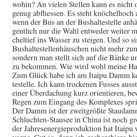
wohin? An vie­len Stel­len kann es nicht 
genug ab­flies­sen. Es steht knö­chel­hoch
wenn der Bus an der Bus­hal­te­stel­le an­h
gent­lich nur die Wahl ent­we­der wei­ter m
chel­tief ins Was­ser zu stei­gen. Und so 
Bus­hal­te­stel­len­häus­chen nicht mehr zu
son­dern man stellt sich auf die Bänke u
zu be­kom­men. Wie wird wohl meine Hal­te
Zum Glück habe ich am Itai­pu Damm kein
te­stel­le. Ich kann tro­cke­nen Fus­ses aus
einer Über­da­chung kurz ori­en­tie­ren, b
Regen zum Ein­gang des Kom­ple­xes sprin
Der Damm ist der zweit­größ­te Stau­dam
Schluch­ten-Stau­see in China ist noch grö
der Jah­res­ener­gie­pro­duk­ti­on hat Itai­pu