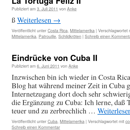
La Tortuga Feliz II
Publiziert am
3. Juli 2011
von
Anke
ß
Weiterlesen
→
Veröffentlicht unter
Costa Rica
,
Mittelamerika
|
Verschlagwortet 
Mittelamerika
,
Patrouille
,
Schildkröten
|
Schreib einen Komment
Eindrücke von Cuba II
Publiziert am
6. Juni 2011
von
Anke
Inzwischen bin ich wieder in Costa Ri
Blog hat während meiner Zeit in Cuba ge
Internetzugang dort doch sehr schwierig
die Ergänzung zu Cuba: Ich lerne, daß 
teuer und zu zerbrechlich …
Weiterles
Veröffentlicht unter
Cuba
,
Mittelamerika
|
Verschlagwortet mit
co
Schreib einen Kommentar