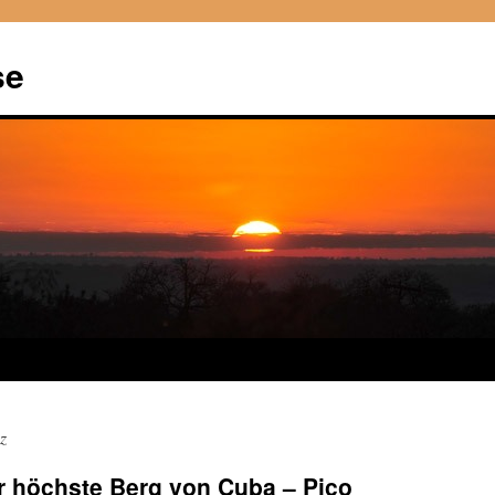
se
z
r höchste Berg von Cuba – Pico