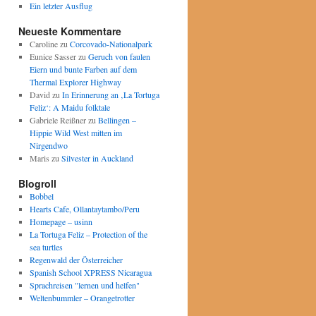
Ein letzter Ausflug
Neueste Kommentare
Caroline
zu
Corcovado-Nationalpark
Eunice Sasser
zu
Geruch von faulen
Eiern und bunte Farben auf dem
Thermal Explorer Highway
David
zu
In Erinnerung an ‚La Tortuga
Feliz‘: A Maidu folktale
Gabriele Reißner
zu
Bellingen –
Hippie Wild West mitten im
Nirgendwo
Maris
zu
Silvester in Auckland
Blogroll
Bobbel
Hearts Cafe, Ollantaytambo/Peru
Homepage – usinn
La Tortuga Feliz – Protection of the
sea turtles
Regenwald der Österreicher
Spanish School XPRESS Nicaragua
Sprachreisen "lernen und helfen"
Weltenbummler – Orangetrotter