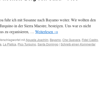
oa fuhr ich mit Susanne nach Bayamo weiter. Wir wollten den
urquino in der Sierra Maestre, besteigen. Uns war es nicht
aus zu organisieren, …
Weiterlesen
→
Verschlagwortet mit
Aguada Joachím
,
Bayamo
,
Che Guevara
,
Fidel Castro
,
ta
,
La Platica
,
Pico Turquino
,
Santa Domingo
|
Schreib einen Kommentar