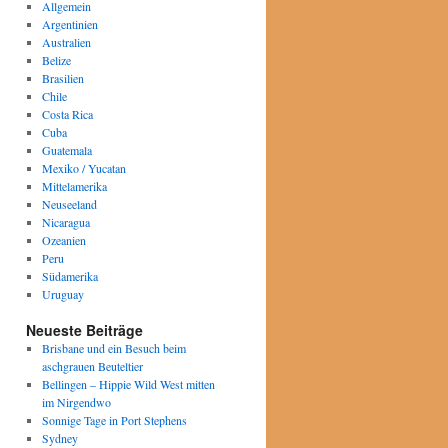
Allgemein
Argentinien
Australien
Belize
Brasilien
Chile
Costa Rica
Cuba
Guatemala
Mexiko / Yucatan
Mittelamerika
Neuseeland
Nicaragua
Ozeanien
Peru
Südamerika
Uruguay
Neueste Beiträge
Brisbane und ein Besuch beim
aschgrauen Beuteltier
Bellingen – Hippie Wild West mitten
im Nirgendwo
Sonnige Tage in Port Stephens
Sydney