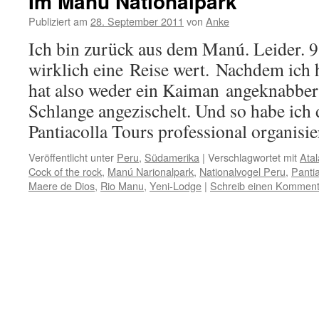
Im Manú Nationalpark
Publiziert am
28. September 2011
von
Anke
Ich bin zurück aus dem Manú. Leider. 
wirklich eine Reise wert. Nachdem ich h
hat also weder ein Kaiman angeknabber
Schlange angezischelt. Und so habe ich 
Pantiacolla Tours professional organis
Veröffentlicht unter
Peru
,
Südamerika
|
Verschlagwortet mit
Ata
Cock of the rock
,
Manú Narionalpark
,
Nationalvogel Peru
,
Pantia
Maere de Dios
,
Rio Manu
,
Yeni-Lodge
|
Schreib einen Komment